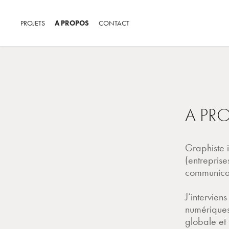
PROJETS
A PROPOS
CONTACT
A PR
Graphiste i
(entreprise
communica
J’intervien
numériques
globale et