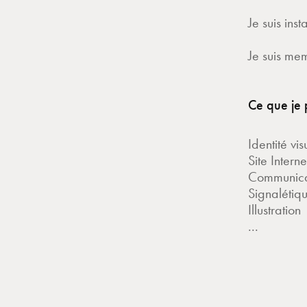
Je suis ins
Je suis me
Ce que je 
Identité vis
Site Interne
Communica
Signalétiq
Illustration
...