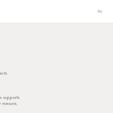
ects
de supports
r mesure,