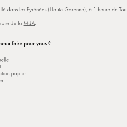
tallé dans les Pyrénées (Haute Garonne), à 1 heure de Tou
mbre de la
MdA
.
peux faire pour vous ?
uelle
t
tion papier
ue