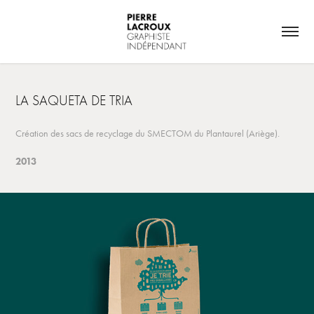
LA SAQUETA DE TRIA
Création des sacs de recyclage du SMECTOM du Plantaurel (Ariège).
2013